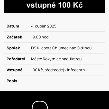
Datum
4. duben 2025
Začátek
19.00 hod.
Spolek
DS Klicpera Chlumec nad Cidlinou
Pořadatel
Město Rokytnice nad Jizerou
Vstupné
100 Kč, předprodej v infocentru
Popis